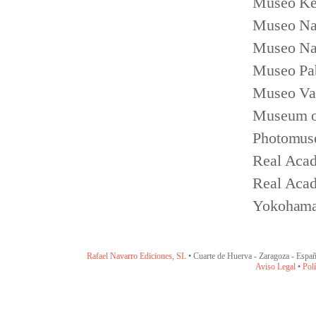
Museo Ken
Museo Nac
Museo Nac
Museo Pab
Museo Vas
Museum of
Photomuse
Real Acad
Real Acad
Yokohama
Rafael Navarro Ediciones, SL
• Cuarte de Huerva - Zaragoza - Españ
Aviso Legal
•
Polí