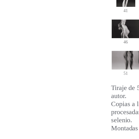
41
46
51
Tiraje de 
autor.
Copias a l
procesadas
selenio.
Montadas