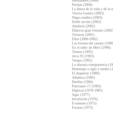
Identidades (2006)
Parejas (2004)
La danza de la vida y de la 
Vitoria-Gasteiz (2003)
Negra sombra (2003)
Doble acción (2002)
Aljafería (2002)
Dípticos gran formato (200
Texturas (2001)
Ellas (2000-2002)
Las formas del cuerpo (1996
En el taller de Miró (1996)
Tientos (1995)
Arco 93 (1993)
Tempo (1991)
La obscura transparencia (1
Homenaje a siglo y medio (
El despertar (1989)
Albufera (1985)
Huellas (1984)
Patzcuaro-17 (1983)
Dípticos (1978-1985)
Agur (1977)
Involución (1976)
Evasiones (1975)
Formas (1975)