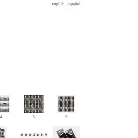
english
español
4
5
6