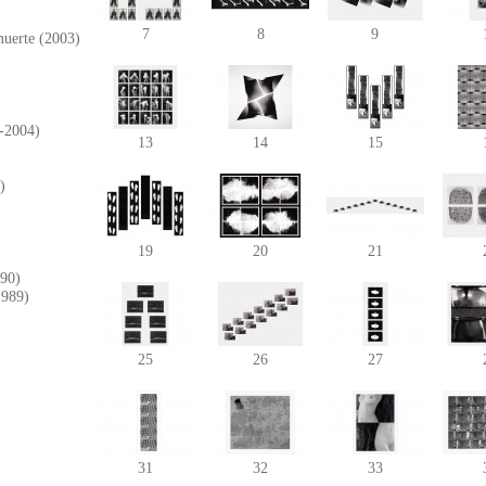
7
8
9
muerte (2003)
2-2004)
13
14
15
)
19
20
21
990)
1989)
25
26
27
31
32
33